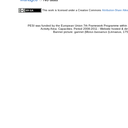
This work is licensed under a Creative Commons
Attribution-Share Alik
PESI was funded by the European Union 7th Framework Programme within t
Activity Area: Capacities. Period 2008-2011 - Website hosted & 
Banner picture: gannet (
Morus bassanus
(Linnaeus, 175