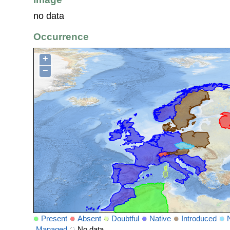
no data
Occurrence
+
−
Present
Absent
Doubtful
Native
Introduced
Managed
No data