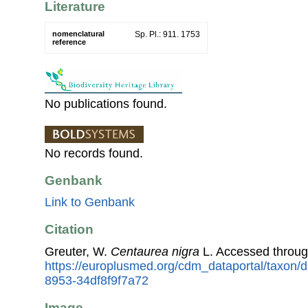
Literature
nomenclatural
Sp. Pl.: 911. 1753
reference
No publications found.
No records found.
Genbank
Link to Genbank
Citation
Greuter, W.
Centaurea nigra
L. Accessed throu
https://europlusmed.org/cdm_dataportal/taxon
8953-34df8f9f7a72
Image