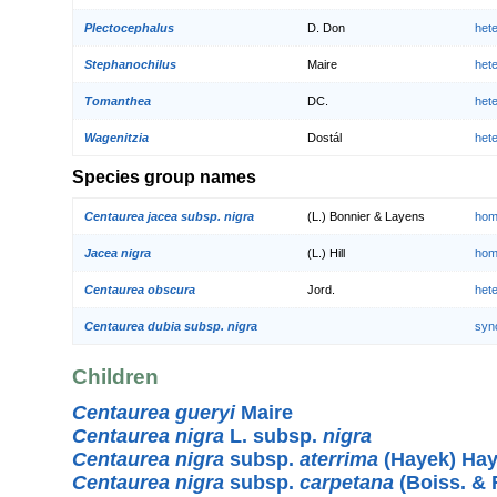
Plectocephalus
D. Don
het
Stephanochilus
Maire
het
Tomanthea
DC.
het
Wagenitzia
Dostál
het
Species group names
Centaurea jacea subsp. nigra
(L.) Bonnier & Layens
hom
Jacea nigra
(L.) Hill
hom
Centaurea obscura
Jord.
het
Centaurea dubia subsp. nigra
syn
Children
Centaurea gueryi
Maire
Centaurea nigra
L. subsp.
nigra
Centaurea nigra
subsp.
aterrima
(Hayek) Ha
Centaurea nigra
subsp.
carpetana
(Boiss. & 