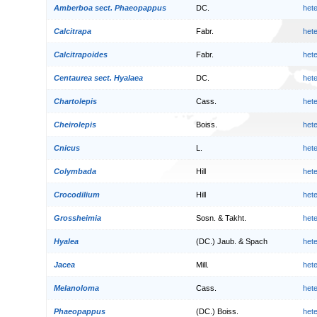
Amberboa sect. Phaeopappus
DC.
het
Calcitrapa
Fabr.
het
Calcitrapoides
Fabr.
het
Centaurea sect. Hyalaea
DC.
het
Chartolepis
Cass.
het
Cheirolepis
Boiss.
het
Cnicus
L.
het
Colymbada
Hill
het
Crocodilium
Hill
het
Grossheimia
Sosn. & Takht.
het
Hyalea
(DC.) Jaub. & Spach
het
Jacea
Mill.
het
Melanoloma
Cass.
het
Phaeopappus
(DC.) Boiss.
het