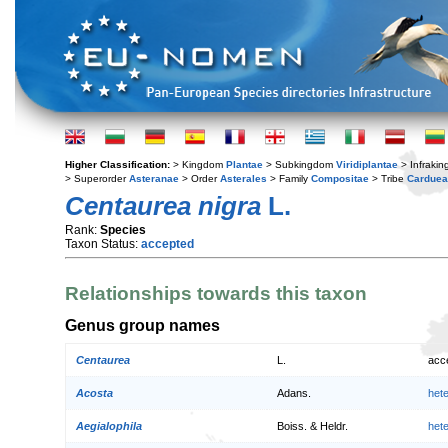
Higher Classification:
> Kingdom
Plantae
> Subkingdom
Viridiplantae
> Infraki
> Superorder
Asteranae
> Order
Asterales
> Family
Compositae
> Tribe
Cardue
Centaurea nigra
L.
Rank:
Species
Taxon Status:
accepted
Relationships towards this taxon
Genus group names
Centaurea
L.
acc
Acosta
Adans.
het
Aegialophila
Boiss. & Heldr.
het