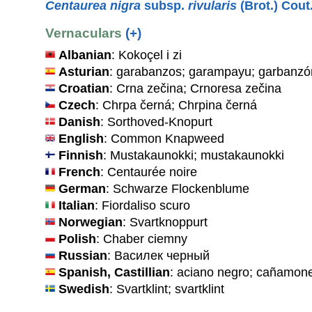
Centaurea nigra
subsp.
rivularis
(Brot.) Cout
Vernaculars
(+)
Albanian
: Kokoçel i zi
Asturian
: garabanzos; garampayu; garbanzó
Croatian
: Crna zečina; Crnoresa zečina
Czech
: Chrpa černá; Chrpina černá
Danish
: Sorthoved-Knopurt
English
: Common Knapweed
Finnish
: Mustakaunokki; mustakaunokki
French
: Centaurée noire
German
: Schwarze Flockenblume
Italian
: Fiordaliso scuro
Norwegian
: Svartknoppurt
Polish
: Chaber ciemny
Russian
: Василек черный
Spanish, Castillian
: aciano negro; cañamon
Swedish
: Svartklint; svartklint