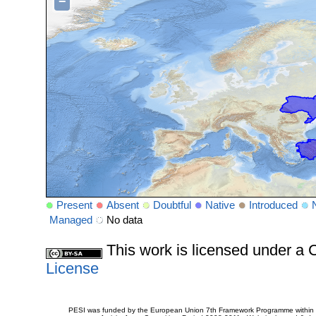
−
Present
Absent
Doubtful
Native
Introduced
Managed
No data
This work is licensed under 
License
PESI was funded by the European Union 7th Framework Programme within t