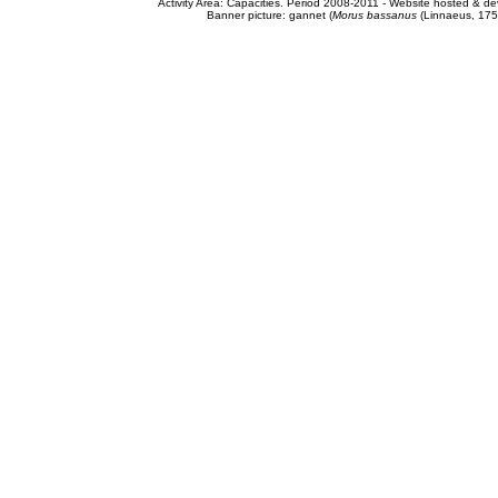
Activity Area: Capacities. Period 2008-2011 - Website hosted & 
Banner picture: gannet (
Morus bassanus
(Linnaeus, 175