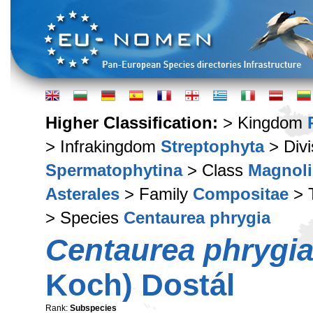
Higher Classification:
> Kingdom
> Infrakingdom
Streptophyta
> Div
Spermatophytina
> Class
Magnoli
Asterales
> Family
Compositae
> 
> Species
Centaurea phrygia
Centaurea phrygi
Koch) Dostál
Rank:
Subspecies