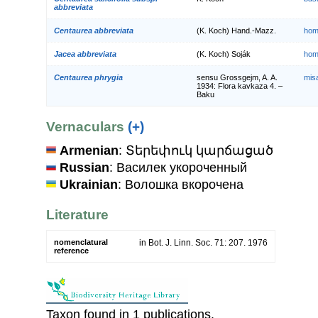
abbreviata
Centaurea abbreviata
(K. Koch) Hand.-Mazz.
hom
Jacea abbreviata
(K. Koch) Soják
hom
Centaurea phrygia
sensu Grossgejm, A. A.
mis
1934: Flora kavkaza 4. –
Baku
Vernaculars
(+)
Armenian
: Տերեփուկ կարճացած
Russian
: Василек укороченный
Ukrainian
: Волошка вкорочена
Literature
nomenclatural
in Bot. J. Linn. Soc. 71: 207. 1976
reference
Taxon found in 1 publications.