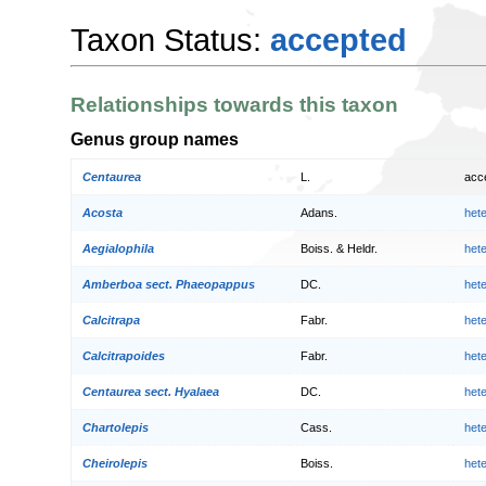
Taxon Status:
accepted
Relationships towards this taxon
Genus group names
Centaurea
L.
acc
Acosta
Adans.
het
Aegialophila
Boiss. & Heldr.
het
Amberboa sect. Phaeopappus
DC.
het
Calcitrapa
Fabr.
het
Calcitrapoides
Fabr.
het
Centaurea sect. Hyalaea
DC.
het
Chartolepis
Cass.
het
Cheirolepis
Boiss.
het