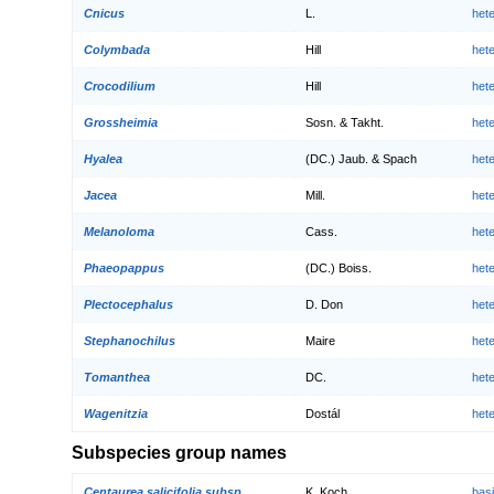
Cnicus
L.
het
Colymbada
Hill
het
Crocodilium
Hill
het
Grossheimia
Sosn. & Takht.
het
Hyalea
(DC.) Jaub. & Spach
het
Jacea
Mill.
het
Melanoloma
Cass.
het
Phaeopappus
(DC.) Boiss.
het
Plectocephalus
D. Don
het
Stephanochilus
Maire
het
Tomanthea
DC.
het
Wagenitzia
Dostál
het
Subspecies group names
Centaurea salicifolia subsp.
K. Koch
bas