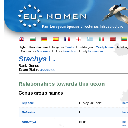
Higher Classification:
> Kingdom
Plantae
> Subkingdom
Viridiplantae
> Infraki
> Superorder
Asteranae
> Order
Lamiales
> Family
Lamiaceae
Stachys
L.
Rank:
Genus
Taxon Status:
accepted
Relationships towards this taxon
Genus group names
Aspasia
E. Mey. ex Pfeiff.
het
Betonica
L.
het
Bonamya
Neck.
het
nom.