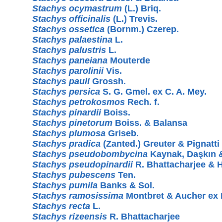
Stachys ocymastrum
(L.) Briq.
Stachys officinalis
(L.) Trevis.
Stachys ossetica
(Bornm.) Czerep.
Stachys palaestina
L.
Stachys palustris
L.
Stachys paneiana
Mouterde
Stachys parolinii
Vis.
Stachys pauli
Grossh.
Stachys persica
S. G. Gmel. ex C. A. Mey.
Stachys petrokosmos
Rech. f.
Stachys pinardii
Boiss.
Stachys pinetorum
Boiss. & Balansa
Stachys plumosa
Griseb.
Stachys pradica
(Zanted.) Greuter & Pignatti
Stachys pseudobombycina
Kaynak, Daşkın 
Stachys pseudopinardii
R. Bhattacharjee & 
Stachys pubescens
Ten.
Stachys pumila
Banks & Sol.
Stachys ramosissima
Montbret & Aucher ex 
Stachys recta
L.
Stachys rizeensis
R. Bhattacharjee