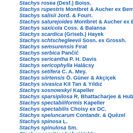
Stachys rosea
(Desf.) Boiss.
Stachys rupestris
Montbret & Aucher ex Ben
Stachys salisii
Jord. & Fourr.
Stachys saturejoides
Montbret & Aucher ex 
Stachys saxicola
Coss. & Balansa
Stachys scardica
(Griseb.) Hayek
Stachys schtschegleevii
Sosn. ex Grossh.
Stachys semsurensis
Fırat
Stachys serbica
Pančić
Stachys sericantha
P. H. Davis
Stachys sericophylla
Halácsy
Stachys setifera
C. A. Mey.
Stachys siirtensis
Ö. Güner & Akçiçek
Stachys sivasica
Kit Tan & Yıldız
Stachys sosnowskyi
Kapeller
Stachys sparsipilosa
R. Bhattacharjee & Hub
Stachys spectabiliformis
Kapeller
Stachys spectabilis
Choisy ex DC.
Stachys speluncarum
Contandr. & Quézel
Stachys spinosa
L.
Stachys spinulosa
Sm.