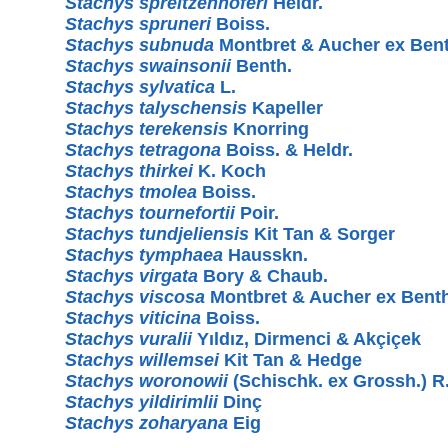
Stachys spreitzenhoferi
Heldr.
Stachys spruneri
Boiss.
Stachys subnuda
Montbret & Aucher ex Bent
Stachys swainsonii
Benth.
Stachys sylvatica
L.
Stachys talyschensis
Kapeller
Stachys terekensis
Knorring
Stachys tetragona
Boiss. & Heldr.
Stachys thirkei
K. Koch
Stachys tmolea
Boiss.
Stachys tournefortii
Poir.
Stachys tundjeliensis
Kit Tan & Sorger
Stachys tymphaea
Hausskn.
Stachys virgata
Bory & Chaub.
Stachys viscosa
Montbret & Aucher ex Benth
Stachys viticina
Boiss.
Stachys vuralii
Yıldız, Dirmenci & Akçiçek
Stachys willemsei
Kit Tan & Hedge
Stachys woronowii
(Schischk. ex Grossh.) R.
Stachys yildirimlii
Dinç
Stachys zoharyana
Eig