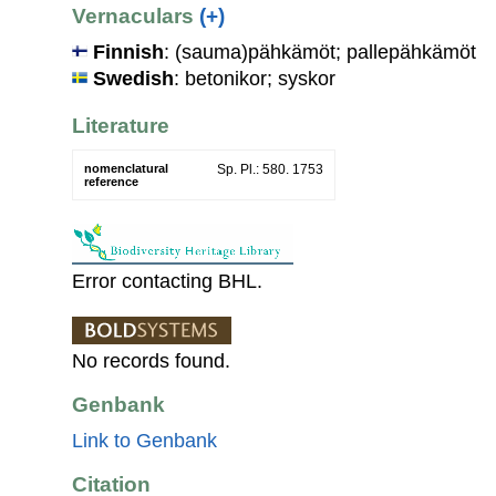
Vernaculars
(+)
Finnish
: (sauma)pähkämöt; pallepähkämöt
Swedish
: betonikor; syskor
Literature
nomenclatural
Sp. Pl.: 580. 1753
reference
Error contacting BHL.
No records found.
Genbank
Link to Genbank
Citation