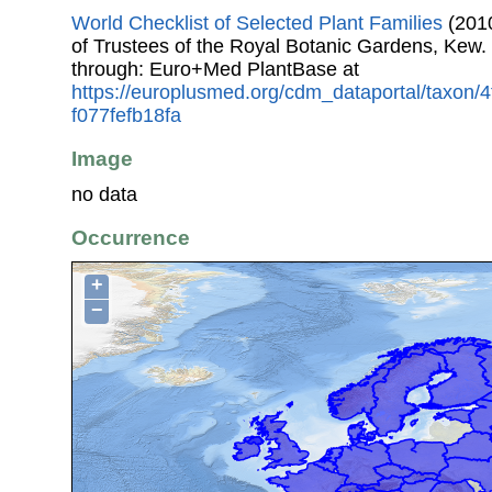
World Checklist of Selected Plant Families
(2010
of Trustees of the Royal Botanic Gardens, Kew.
through: Euro+Med PlantBase at
https://europlusmed.org/cdm_dataportal/taxon/
f077fefb18fa
Image
no data
Occurrence
+
−