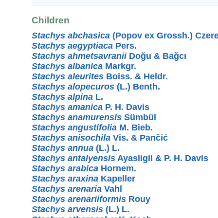
Children
Stachys abchasica
(Popov ex Grossh.) Czere
Stachys aegyptiaca
Pers.
Stachys ahmetsavranii
Doğu & Bağcı
Stachys albanica
Markgr.
Stachys aleurites
Boiss. & Heldr.
Stachys alopecuros
(L.) Benth.
Stachys alpina
L.
Stachys amanica
P. H. Davis
Stachys anamurensis
Sümbül
Stachys angustifolia
M. Bieb.
Stachys anisochila
Vis. & Pančić
Stachys annua
(L.) L.
Stachys antalyensis
Ayasligil & P. H. Davis
Stachys arabica
Hornem.
Stachys araxina
Kapeller
Stachys arenaria
Vahl
Stachys arenariiformis
Rouy
Stachys arvensis
(L.) L.