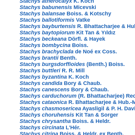
Stachys atherocalyx
K. Koch
Stachys babunensis
Micevski
Stachys balansae
Boiss. & Kotschy
Stachys ballotiformis
Vatke
Stachys bayburtensis
R. Bhattacharjee & Hu
Stachys baytopiorum
Kit Tan & Yıldız
Stachys beckeana
Dörfl. & Hayek
Stachys bombycina
Boiss.
Stachys brachyclada
de Noé ex Coss.
Stachys brantii
Benth.
Stachys burgsdorffioides
(Benth.) Boiss.
Stachys buttleri
R. R. Mill
Stachys byzantina
K. Koch
Stachys candida
Bory & Chaub.
Stachys canescens
Bory & Chaub.
Stachys carduchorum
(R. Bhattacharjee) Rec
Stachys cataonica
R. Bhattacharjee & Hub.-M
Stachys chasmosericea
Ayasligil & P. H. Dav
Stachys choruhensis
Kit Tan & Sorger
Stachys chrysantha
Boiss. & Heldr.
Stachys circinata
L'Hér.
Stachys citrina
Boiss. & Heldr. ex Benth.