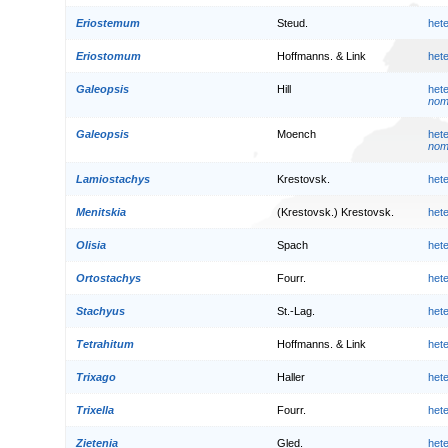
Eriostemum
Steud.
het
Eriostomum
Hoffmanns. & Link
het
Galeopsis
Hill
het
nom.
Galeopsis
Moench
het
nom.
Lamiostachys
Krestovsk.
het
Menitskia
(Krestovsk.) Krestovsk.
het
Olisia
Spach
het
Ortostachys
Fourr.
het
Stachyus
St.-Lag.
het
Tetrahitum
Hoffmanns. & Link
het
Trixago
Haller
het
Trixella
Fourr.
het
Zietenia
Gled.
het