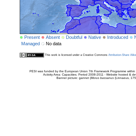
Present
Absent
Doubtful
Native
Introduced
Managed
No data
This work is licensed under a Creative Commons
Attribution-Share Alik
PESI was funded by the European Union 7th Framework Programme within t
Activity Area: Capacities. Period 2008-2011 - Website hosted & 
Banner picture: gannet (
Morus bassanus
(Linnaeus, 175