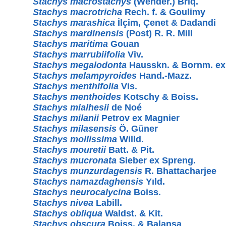
Stachys macrostachys
(Wender.) Briq.
Stachys macrotricha
Rech. f. & Goulimy
Stachys marashica
İlçim, Çenet & Dadandi
Stachys mardinensis
(Post) R. R. Mill
Stachys maritima
Gouan
Stachys marrubiifolia
Viv.
Stachys megalodonta
Hausskn. & Bornm. ex 
Stachys melampyroides
Hand.-Mazz.
Stachys menthifolia
Vis.
Stachys menthoides
Kotschy & Boiss.
Stachys mialhesii
de Noé
Stachys milanii
Petrov ex Magnier
Stachys milasensis
Ö. Güner
Stachys mollissima
Willd.
Stachys mouretii
Batt. & Pit.
Stachys mucronata
Sieber ex Spreng.
Stachys munzurdagensis
R. Bhattacharjee
Stachys namazdaghensis
Yıld.
Stachys neurocalycina
Boiss.
Stachys nivea
Labill.
Stachys obliqua
Waldst. & Kit.
Stachys obscura
Boiss. & Balansa