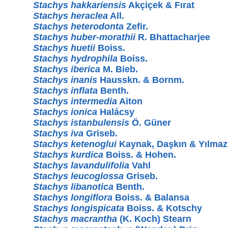
Stachys hakkariensis
Akçiçek & Fırat
Stachys heraclea
All.
Stachys heterodonta
Zefir.
Stachys huber-morathii
R. Bhattacharjee
Stachys huetii
Boiss.
Stachys hydrophila
Boiss.
Stachys iberica
M. Bieb.
Stachys inanis
Hausskn. & Bornm.
Stachys inflata
Benth.
Stachys intermedia
Aiton
Stachys ionica
Halácsy
Stachys istanbulensis
Ö. Güner
Stachys iva
Griseb.
Stachys ketenoglui
Kaynak, Daşkın & Yılmaz
Stachys kurdica
Boiss. & Hohen.
Stachys lavandulifolia
Vahl
Stachys leucoglossa
Griseb.
Stachys libanotica
Benth.
Stachys longiflora
Boiss. & Balansa
Stachys longispicata
Boiss. & Kotschy
Stachys macrantha
(K. Koch) Stearn