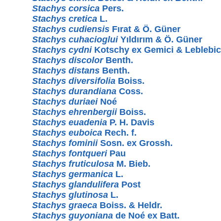
Stachys corsica
Pers.
Stachys cretica
L.
Stachys cudiensis
Fırat & Ö. Güner
Stachys cuhacioglui
Yıldırım & Ö. Güner
Stachys cydni
Kotschy ex Gemici & Leblebic
Stachys discolor
Benth.
Stachys distans
Benth.
Stachys diversifolia
Boiss.
Stachys durandiana
Coss.
Stachys duriaei
Noé
Stachys ehrenbergii
Boiss.
Stachys euadenia
P. H. Davis
Stachys euboica
Rech. f.
Stachys fominii
Sosn. ex Grossh.
Stachys fontqueri
Pau
Stachys fruticulosa
M. Bieb.
Stachys germanica
L.
Stachys glandulifera
Post
Stachys glutinosa
L.
Stachys graeca
Boiss. & Heldr.
Stachys guyoniana
de Noé ex Batt.